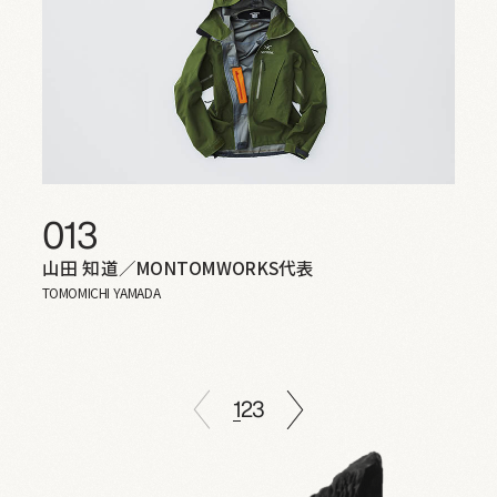
013
山田 知道／MONTOMWORKS代表
TOMOMICHI YAMADA
1
2
3