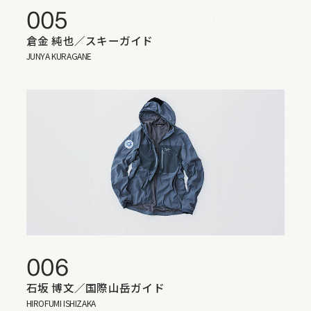
005
倉金 純也／スキーガイド
JUNYA KURAGANE
006
石坂 博文／国際山岳ガイド
HIROFUMI ISHIZAKA